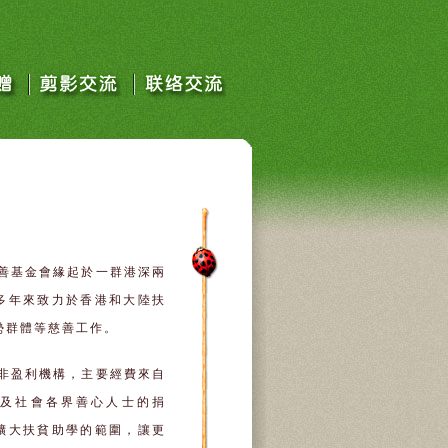
善基金會緣起於一群港深兩
多年來致力於香港和大陸扶
勢群體等慈善工作。
非盈利機構，主要經費來自
及社會各界善心人士的捐
擴大扶貧助學的範圍，讓更