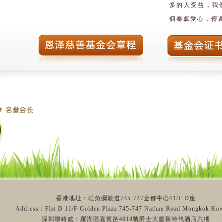
多的人受益，我
個奉獻愛心，傳
許明輝（女士）、
李 允（女士）、
任曉峰（女士）、
李易青（先生）、
張雅琍（女士）、
連志毅（先生）、
付慈善（先生）、
劉慶河（先生）、
葉添寶（先生）、
周祥生（先生）、
鐘偉堂（先生）、
林春宏（先生）、
莊志成（先生）、
蘇奕勝（先生）、
陳紫榮（先生）、
香港地址：旺角彌敦道745-747金都中心11/F D座
祝淩燕（女士）、
駱國信（先生）、
奉啟玉（女士）、
Address：Flat D 11/F Golden Plaza 745-747 Nathan Road Mongkok Ko
深圳聯絡處：羅湖區嘉賓路4018號爵士大廈新時代酒店六樓
曹 謙（先生）、
李先營（先生）