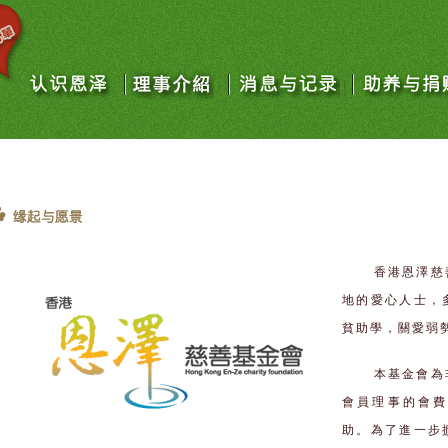
香港恩澤慈
地的愛心人士，
貧助學，關愛弱
本基金會為
會員理事的會費
助。為了進一步