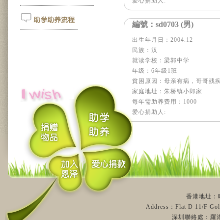
爱心捐助人:
編號： sd0703 (男)
出生年月日：2004.12
民族：汉
就读学校：梁郭中学
年级：6年级1班
貧困原因：母亲有病，哥哥残
家庭地址：朱桥镇小郎家
每年需助养费用：1000
爱心捐助人:
香港地址：旺
Address：Flat D 11/F Gol
深圳聯絡處：羅湖