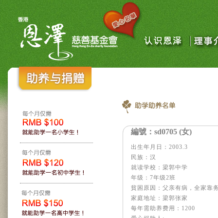
編號： sd0705 (女)
出生年月日：2003.3
民族：汉
就读学校：梁郭中学
年级：7年级2班
貧困原因：父亲有病，全家靠
家庭地址：梁郭张家
每年需助养费用：1200