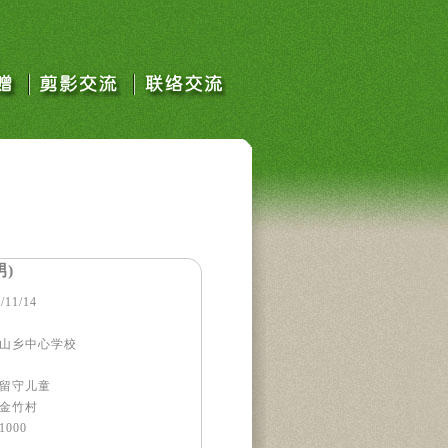
男)
11/14
山乡中心学校
留守儿童
金竹村
000