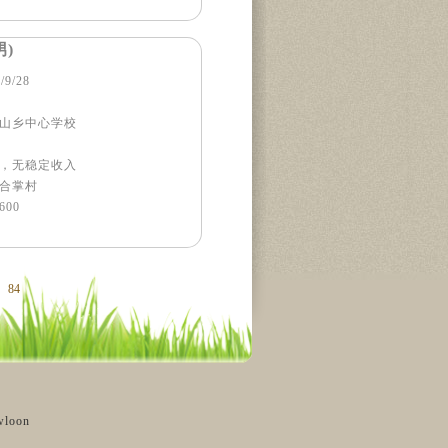
男)
9/28
山乡中心学校
，无稳定收入
合掌村
00
84
wloon