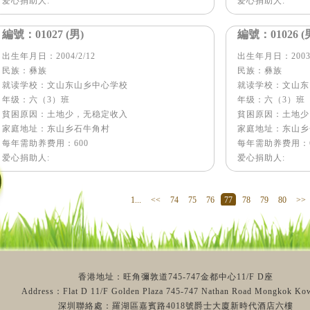
爱心捐助人:
爱心捐助人:
編號： 01027 (男)
編號： 01026 (
出生年月日：2004/2/12
出生年月日：2003/
民族：彝族
民族：彝族
就读学校：文山东山乡中心学校
就读学校：文山东
年级：六（3）班
年级：六（3）班
貧困原因：土地少，无稳定收入
貧困原因：土地少
家庭地址：东山乡石牛角村
家庭地址：东山乡
每年需助养费用：600
每年需助养费用：6
爱心捐助人:
爱心捐助人:
1...
<<
74
75
76
77
78
79
80
>>
香港地址：旺角彌敦道745-747金都中心11/F D座
Address：Flat D 11/F Golden Plaza 745-747 Nathan Road Mongkok Ko
深圳聯絡處：羅湖區嘉賓路4018號爵士大廈新時代酒店六樓