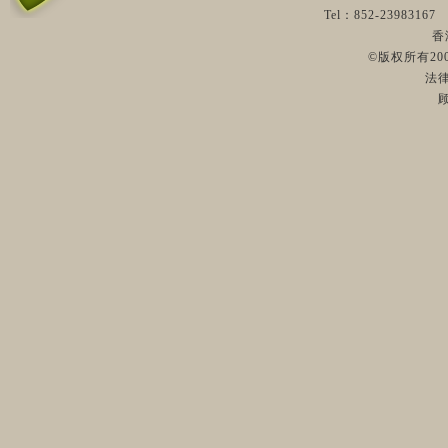
品，使他们感受到
Tel：852-23983
香
©版权所有2009
在当地领导的
法
民就近领取慰问物
人士们的双手表示
香港恩泽慈善
香港和大陆的扶贫